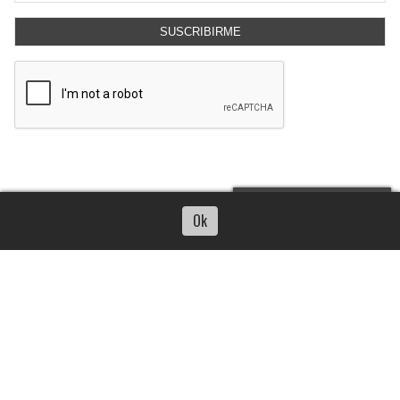
SUSCRIBIRME
Escuchar artículo
Ok
CONTACTO
HISTORIAL DE NOTICIAS
TÉRMINOS Y CONDICIONES
CORRESPONSAL ESPONTÁNEO
INGRESAR